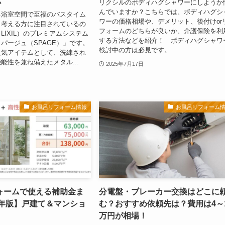
リクシルのボディハグシャワーにしようか
んでいますか？こちらでは、ボディハグシ
る浴室空間で至福のバスタイム
ワーの価格相場や、デメリット、後付けor
と考える方に注目されているの
フォームのどちらが良いか、介護保険を利
LIXIL）のプレミアムシステム
する方法などを紹介！ ボディハグシャワ
パージュ（SPAGE）」です。
検討中の方は必見です。
人気アイテムとして、洗練され
能性を兼ね備えたメタル...
2025年7月17日
お風呂リフォーム情報
お風呂リフォーム
ォームで使える補助金ま
分電盤・ブレーカー交換はどこに
5年版】戸建て＆マンショ
む？おすすめ依頼先は？費用は4～
万円が相場！