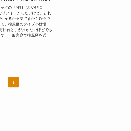
テックの「雅月（みやびつ
でリフォームしたいけど、どれ
がかかるか不安ですか？昨今で
スで、檜風呂のタイプが登場
0万円台と手が届かないほどでも
とで、一般家庭で檜風呂を選
1