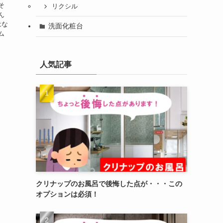
そ
リクシル
ん
はな
洗面化粧台
ム
か
人気記事
クリナップのお風呂で後悔した点が・・・この
オプションは必須！