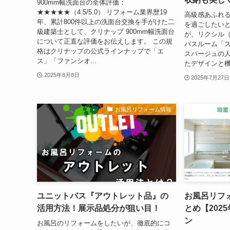
900mm幅洗面台の全体評価：
★★★★★（4.5/5.0） リフォーム業界歴19
高級感あふれ
年、累計800件以上の洗面台交換を手がけた二
を過ごしたい
級建築士として、クリナップ 900mm幅洗面台
が、リクシル（
について正直な評価をお伝えします。 この規
バスルーム「ス
格はクリナップの公式ラインナップで「エ
スパージュの
ス」「ファンシオ...
たデザインと機
2025年8月8日
2025年7月27日
お風呂リフォーム情報
ユニットバス『アウトレット品』の
お風呂リフ
活用方法！展示品処分が狙い目！
とめ【202
ン
お風呂のリフォームをしたいが、徹底的にコ