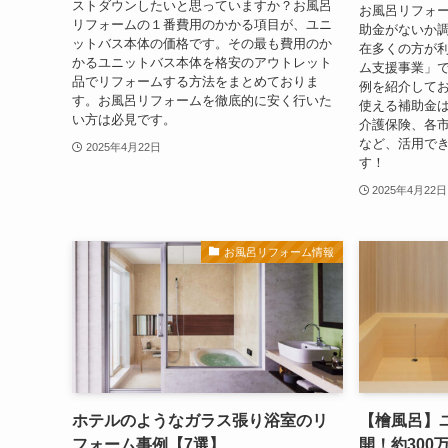
ストダウンしたいと思っていますか？お風呂
お風呂リフォ
リフォームの１番費用のかかる項目が、ユニ
助金がないか
ットバス本体の価格です。その最も費用のか
在多くの方が
かるユニットバス本体を格安のアウトレット
ム支援事業」
品でリフォームする方法をまとめておりま
例を紹介して
す。お風呂リフォームを徹底的に安く行いた
使える補助金は
い方は必見です。
介護保険、各
など、活用で
2025年4月22日
す！
2025年4月22日
お風呂リフォーム情報
ホテルのようなガラス張り浴室のリ
【檜風呂】
フォーム事例【7選】
開！約300