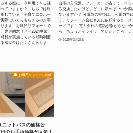
ームする際に、今利用できる補
自宅の分電盤、ブレーカーが古くて、そろ
調べていますか？こちらでは現
ろ交換したいけど、どこに頼めばいいか悩
利用している「子育てエコホー
でいますか？ 分電盤の交換は、○○電力で
で実際にいくらもらえるのか事
く、リフォーム会社さんに依頼すると、ス
おります。お風呂リフォームで
ーズです！ 電力会社の電話が繋がらない
、先進的窓リノベ2024事業、
ら、ちょうどイライラしていたところ！ ...
市町村が実施している補助制度
2025年3月26日
きる補助金はたくさんありま
お風呂リフォーム情報
ユニットバスの価格公
万円のお手頃価格が人気！